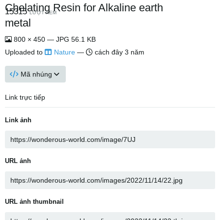
Chelating Resin for Alkaline earth
15315
LƯỢT XEM
metal
800 × 450 — JPG 56.1 KB
Uploaded to
Nature
—
cách đây 3 năm
Mã nhúng
Link trực tiếp
Link ảnh
URL ảnh
URL ảnh thumbnail