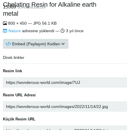
Chelating Resin for Alkaline earth
15369
GÖRÜNTÜLEMELER
metal
800 × 450 — JPG 56.1 KB
Nature
adresine yüklendi —
3 yıl önce
Embed (Paylaşım) Kodları
Direk linkler
Resim link
Resim URL Adresi
Küçük Resim URL