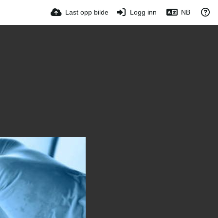
Last opp bilde
Logg inn
NB