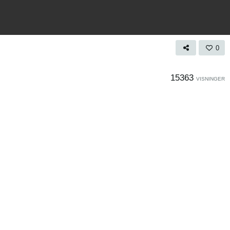
0
15363
VISNINGER