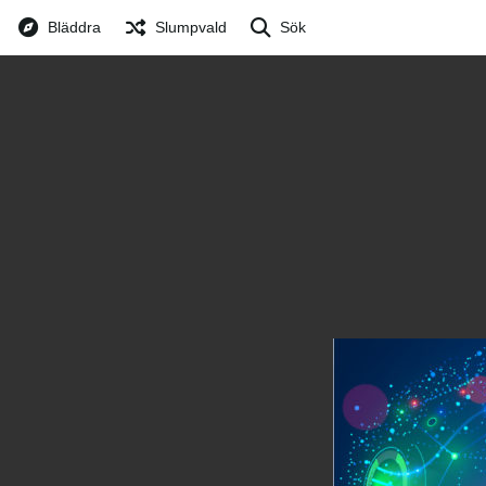
Bläddra
Slumpvald
Sök