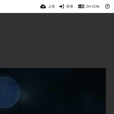
上传
登录
ZH (CN)