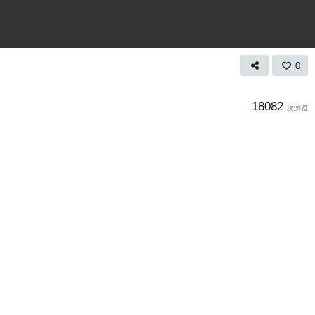
0
18082
次浏览