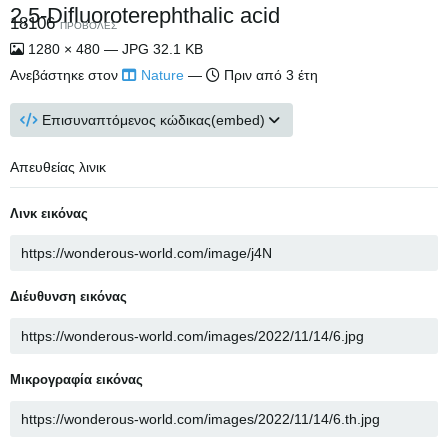
2,5-Difluoroterephthalic acid
18106
ΠΡΟΒΟΛΈΣ
1280 × 480 — JPG 32.1 KB
Ανεβάστηκε στον
Nature
—
Πριν από 3 έτη
Επισυναπτόμενος κώδικας(embed)
Απευθείας λινικ
Λινκ εικόνας
Διέυθυνση εικόνας
Μικρογραφία εικόνας