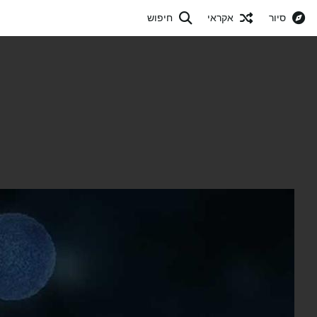
סיור
אקראי
חיפוש