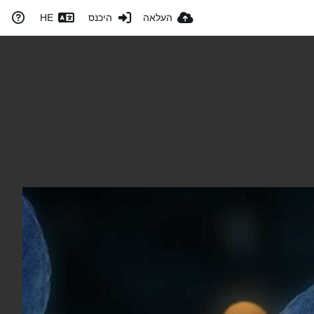
העלאה
היכנס
HE