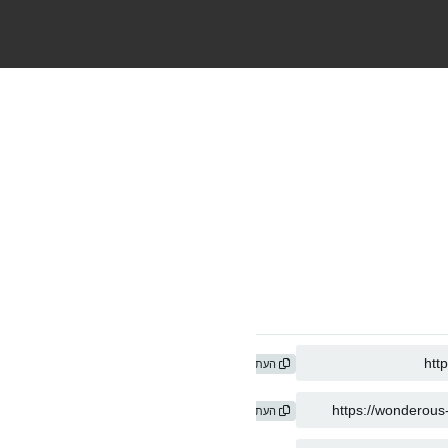
העתק
העתק