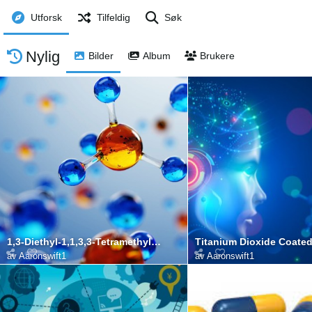
Utforsk
Tilfeldig
Søk
Nylig
Bilder
Album
Brukere
1,3-Diethyl-1,1,3,3-Tetramethyldisilazane
Titanium Dioxide Coated
av
Aaronswift1
av
Aaronswift1