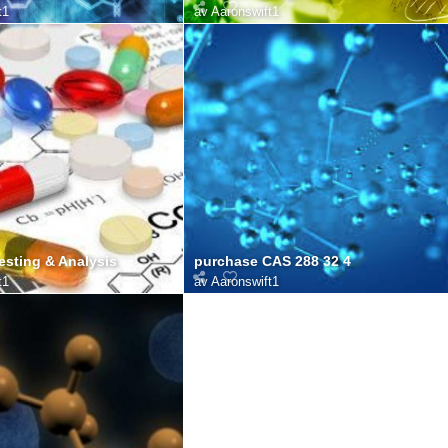
t1
av
Aaronswift1
esting & Analysis
purchase CAS 288 32 4
t1
av
Aaronswift1