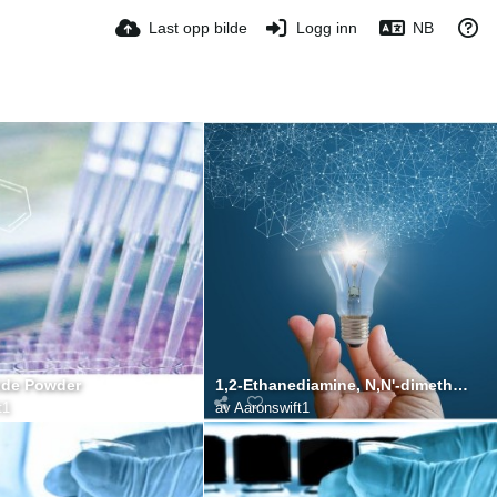
Last opp bilde
Logg inn
NB
ide Powder
1,2-Ethanediamine, N,N'-dimethyl-N,N'-bis(2-pyridinylmethyl)-
t1
av
Aaronswift1