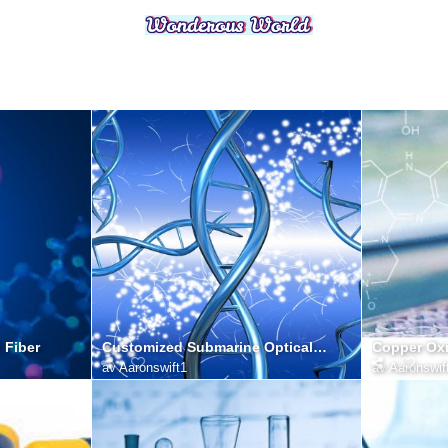
 Fiber
Customized Submarine Optical Cable
Copper Ox
av
Aaronswift1
av
Aaronswif