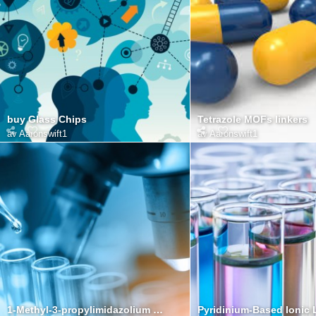
buy Glass Chips
Tetrazole MOFs linkers
av
Aaronswift1
av
Aaronswift1
1-Methyl-3-propylimidazolium Bis(trifluoromethanesulfonyl)imide
Pyridinium-Based Ionic 