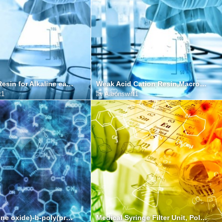
Chelating Resin for Alkaline earth metal
Weak Acid Cation Resin,Macroporous,MC:50-60%
t1
av
Aaronswift1
Poly(ethylene oxide)-b-poly(propylene oxide)-b-poly(ethylene oxide), α-methoxy-terminated
Medical Syringe Filter Unit, Polyethersulfone Membrane