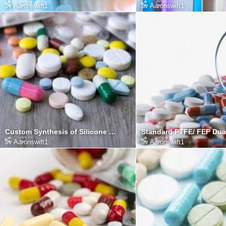
av
Aaronswift1
av
Aaronswift1
Custom Synthesis of Silicone Polymers
av
Aaronswift1
av
Aaronswift1