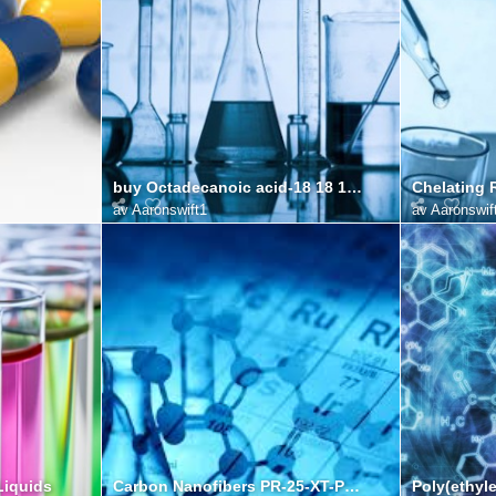
buy Octadecanoic acid-18 18 18-D3
av
Aaronswift1
av
Aaronswif
Liquids
Carbon Nanofibers PR-25-XT-PS supplier