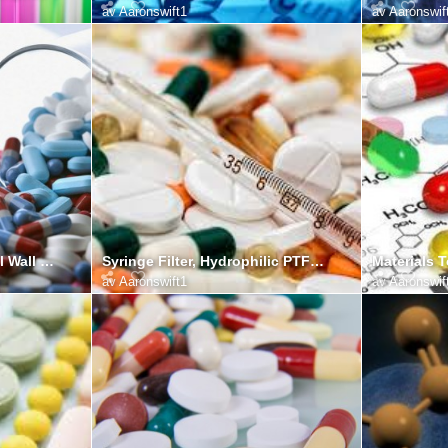
av
Aaronswift1
av
Aaronswif
Standard PTFE/ FEP Dual Wall Heat Shrink Sleeving
Syringe Filter, Hydrophilic PTFE, Ion Chromatography cCertified
Materials T
av
Aaronswift1
av
Aaronswif