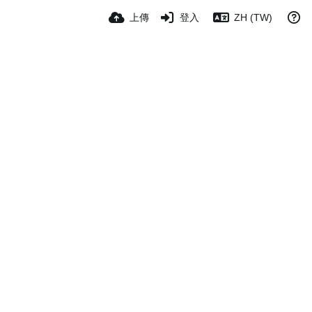
上傳
登入
ZH (TW)