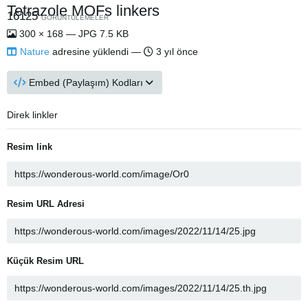
Tetrazole MOFs linkers
16125
GÖRÜNTÜLEMELER
300 × 168 — JPG 7.5 KB
Nature
adresine yüklendi —
3 yıl önce
Embed (Paylaşım) Kodları
Direk linkler
Resim link
Resim URL Adresi
Küçük Resim URL