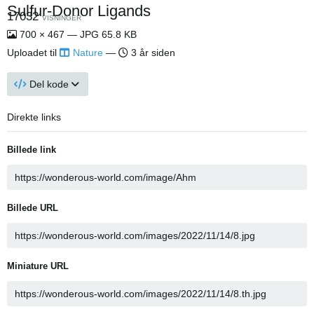
Sulfur-Donor Ligands
17032
VISNINGER
700 × 467 — JPG 65.8 KB
Uploadet til
Nature
—
3 år siden
Del kode
Direkte links
Billede link
Billede URL
Miniature URL