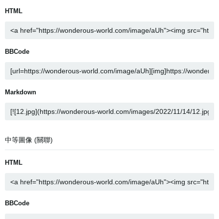
HTML
BBCode
Markdown
中等圖像 (關聯)
HTML
BBCode