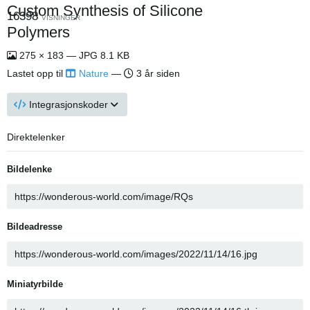
Custom Synthesis of Silicone
16398
VISNINGER
Polymers
275 × 183 — JPG 8.1 KB
Lastet opp til
Nature
—
3 år siden
Integrasjonskoder
Direktelenker
Bildelenke
Bildeadresse
Miniatyrbilde