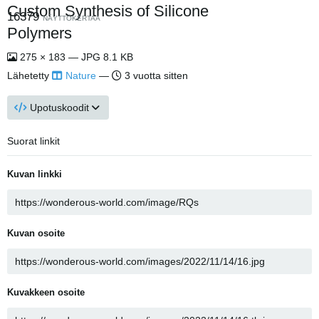
Custom Synthesis of Silicone
16379
NÄYTTÖKERTAA
Polymers
275 × 183 — JPG 8.1 KB
Lähetetty
Nature
—
3 vuotta sitten
Upotuskoodit
Suorat linkit
Kuvan linkki
Kuvan osoite
Kuvakkeen osoite