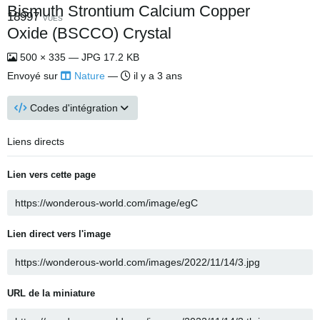
Bismuth Strontium Calcium Copper
18997
VUES
Oxide (BSCCO) Crystal
500 × 335 — JPG 17.2 KB
Envoyé sur
Nature
—
il y a 3 ans
Codes d'intégration
Liens directs
Lien vers cette page
Lien direct vers l'image
URL de la miniature