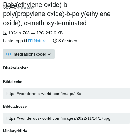
Poly(ethylene oxide)-b-
38048
VISNINGER
poly(propylene oxide)-b-poly(ethylene
oxide), α-methoxy-terminated
1024 × 768 — JPG 242.6 KB
Lastet opp til
Nature
—
3 år siden
Integrasjonskoder
Direktelenker
Bildelenke
Bildeadresse
Miniatyrbilde