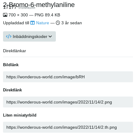
2-Bromo-6-methylaniline
17177
VISNINGAR
700 × 300 — PNG 89.4 KB
Uppladdad till
Nature
—
3 år sedan
Inbäddningskoder
Direktlänkar
Bildlänk
Direktlänk
Liten miniatyrbild