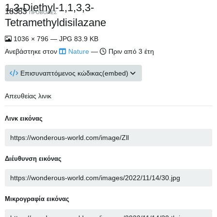
1,3-Diethyl-1,1,3,3-
18383
ΠΡΟΒΟΛΈΣ
Tetramethyldisilazane
1036 × 796 — JPG 83.9 KB
Ανεβάστηκε στον
Nature
—
Πριν από 3 έτη
Επισυναπτόμενος κώδικας(embed)
Απευθείας λινικ
Λινκ εικόνας
Διέυθυνση εικόνας
Μικρογραφία εικόνας