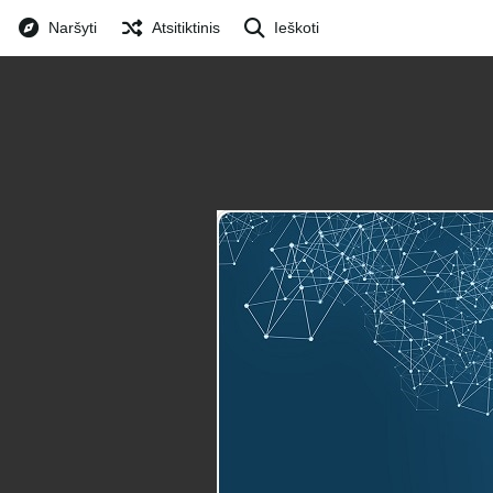
Naršyti
Atsitiktinis
Ieškoti