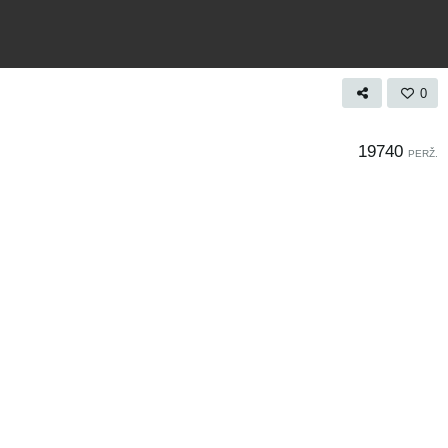
0
19740
PERŽ.