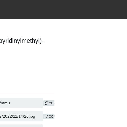
yridinylmethyl)-
COPY
COPY