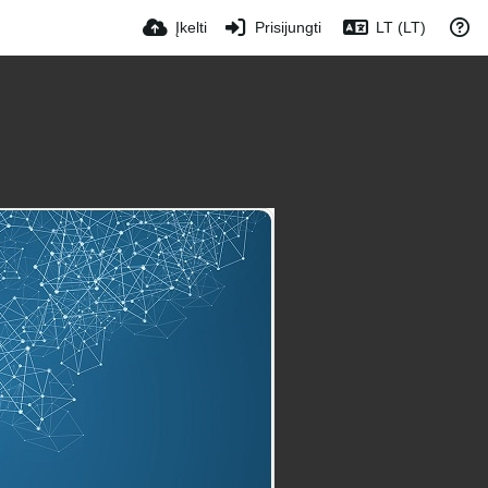
Įkelti
Prisijungti
LT (LT)