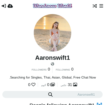
Aaronswift1
0
0
FOLLOWERS
FOLLOWING
Searching for Singles, Thai, Asian, Global, Free Chat Now.
0
0
31
عکس
آلبوم