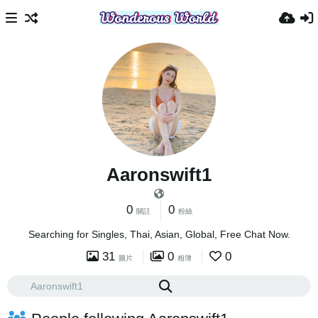
Aaronswift1
0
0
關註
粉絲
Searching for Singles, Thai, Asian, Global, Free Chat Now.
31
0
0
圖片
相簿