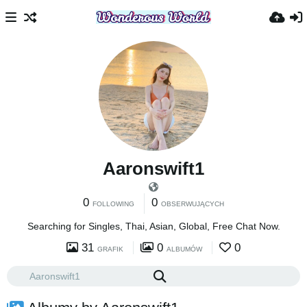
Aaronswift1
0
0
FOLLOWING
OBSERWUJĄCYCH
Searching for Singles, Thai, Asian, Global, Free Chat Now.
31
0
0
GRAFIK
ALBUMÓW