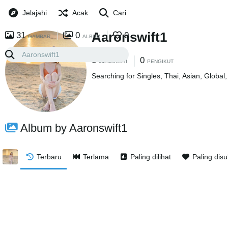
Jelajahi
Acak
Cari
Aaronswift1
31
0
0
GAMBAR
ALBUM
0
0
MENGIKUTI
PENGIKUT
Searching for Singles, Thai, Asian, Global
Album by Aaronswift1
Terbaru
Terlama
Paling dilihat
Paling disu