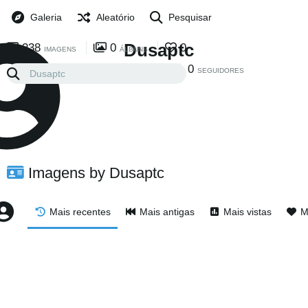
Galeria
Aleatório
Pesquisar
Dusaptc
238
0
0
IMAGENS
ÁLBUNS
0
0
SEGUINDO
SEGUIDORES
Imagens by Dusaptc
Mais recentes
Mais antigas
Mais vistas
M