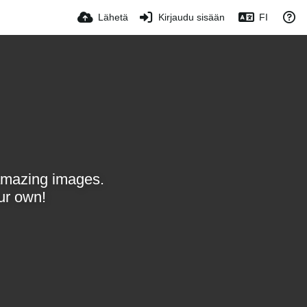
Lähetä
Kirjaudu sisään
FI
amazing images.
ur own!